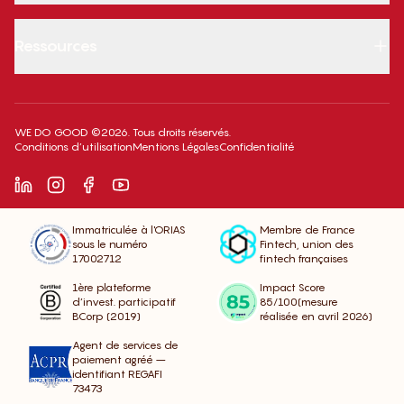
Ressources
WE DO GOOD ©2026. Tous droits réservés.
Conditions d’utilisation
Mentions Légales
Confidentialité
Immatriculée à l'ORIAS
Membre de France
sous le numéro
Fintech, union des
17002712
fintech françaises
1ère plateforme
Impact Score
d’invest. participatif
85/100(mesure
BCorp (2019)
réalisée en avril 2026)
Agent de services de
paiement agréé –
identifiant REGAFI
73473